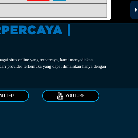
RPERCAYA |
agai situs online yang terpercaya, kami menyediakan
vider terkemuka yang dapat dimainkan hanya dengan
WITTER
YOUTUBE
BU