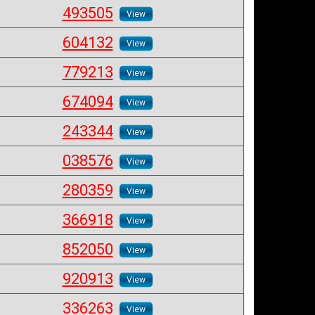
493505
View
604132
View
779213
View
674094
View
243344
View
038576
View
280359
View
366918
View
852050
View
920913
View
336263
View