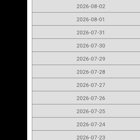
2026-08-02
2026-08-01
2026-07-31
2026-07-30
2026-07-29
2026-07-28
2026-07-27
2026-07-26
2026-07-25
2026-07-24
2026-07-23