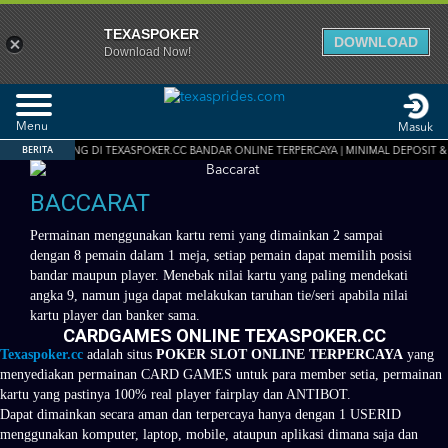
TEXASPOKER
DOWNLOAD
Download Now!
Menu
Masuk
BERITA
** SELAMAT DATANG DI TEXASPOKER.CC BANDAR ONLINE TERPERCAYA | MINIMAL DEPOSIT & W
BACCARAT
Permainan menggunakan kartu remi yang dimainkan 2 sampai
dengan 8 pemain dalam 1 meja, setiap pemain dapat memilih posisi
bandar maupun player. Menebak nilai kartu yang paling mendekati
angka 9, namun juga dapat melakukan taruhan tie/seri apabila nilai
kartu player dan banker sama.
CARDGAMES ONLINE TEXASPOKER.CC
Texaspoker.cc
adalah situs
POKER SLOT ONLINE TERPERCAYA
yang
menyediakan permainan CARD GAMES untuk para member setia, permainan
kartu yang pastinya 100% real player fairplay dan ANTIBOT.
Dapat dimainkan secara aman dan terpercaya hanya dengan 1 USERID
menggunakan komputer, laptop, mobile, ataupun aplikasi dimana saja dan