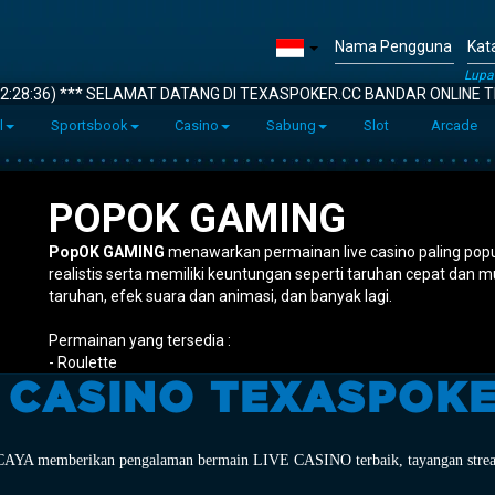
Nama Pengguna
Kat
Lupa
:28:36) *** SELAMAT DATANG DI TEXASPOKER.CC BANDAR ONLINE TERP
l
Sportsbook
Casino
Sabung
Slot
Arcade
POPOK GAMING
PopOK GAMING
menawarkan permainan live casino paling popu
realistis serta memiliki keuntungan seperti taruhan cepat dan mu
taruhan, efek suara dan animasi, dan banyak lagi.
Permainan yang tersedia :
- Roulette
E CASINO TEXASPOKE
memberikan pengalaman bermain LIVE CASINO terbaik, tayangan streamin